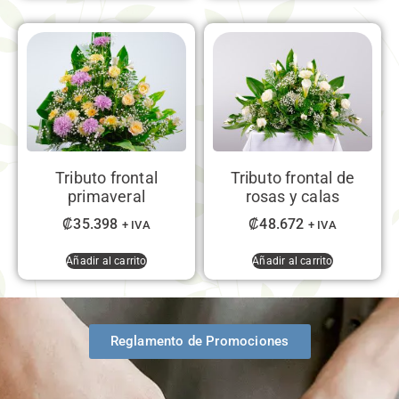
Tributo frontal
Tributo frontal de
primaveral
rosas y calas
₡
35.398
₡
48.672
+ IVA
+ IVA
Añadir al carrito
Añadir al carrito
Reglamento de Promociones