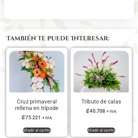
También te puede Interesar:
Cruz primaveral
Tributo de calas
rellena en trípode
₡
40.708
+ IVA
₡
75.221
+ IVA
Añadir al carrito
Añadir al carrito