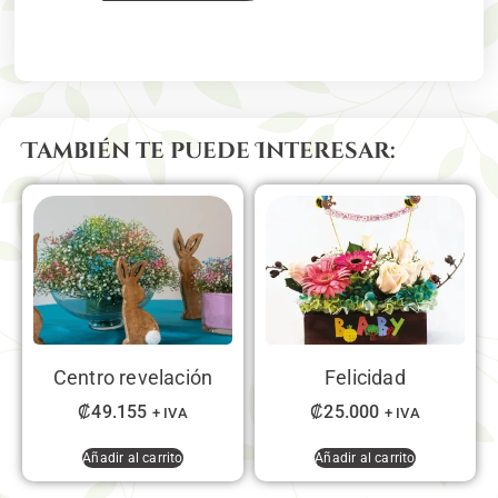
También te puede Interesar:
Centro revelación
Felicidad
₡
49.155
₡
25.000
+ IVA
+ IVA
Añadir al carrito
Añadir al carrito