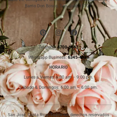
Barrio Don Bosco, San José, 10701.
Teléfono:
4700-6147
Whatsapp Business:
6345-4839
HORARIO
Lunes a Viernes:
6:00 am – 9:00 pm.
Sábado & Domingos: 6:00 am – 6:00 pm.
San José, Costa Rica. Todos los derechos reservados