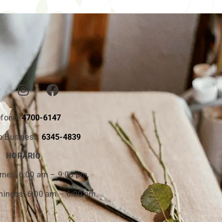
éfono:
4700-6147
 Business:
6345-4839
HORARIO
rnes:
6:00 am – 9:00 pm.
ingos: 6:00 am – 6:00 pm.