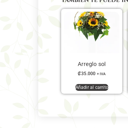
También te puede I
Arreglo sol
₡
35.000
+ IVA
Añadir al carrito