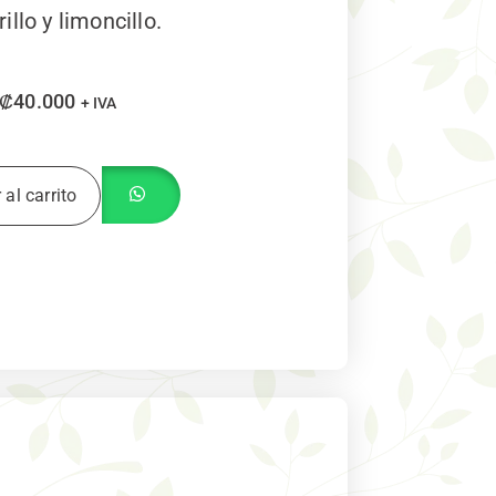
illo y limoncillo.
₡
40.000
+ IVA
 al carrito