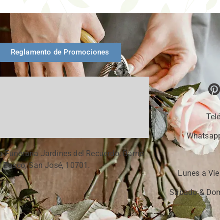
Reglamento de Promociones
Tel
Whatsapp
a Funeraria Jardines del Recuerdo, Barrio
 Bosco, San José, 10701.
Lunes a Vie
Sábado & Dom