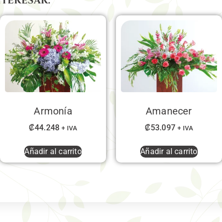
nteresar:
Armonía
Amanecer
₡
44.248
₡
53.097
+ IVA
+ IVA
Añadir al carrito
Añadir al carrito