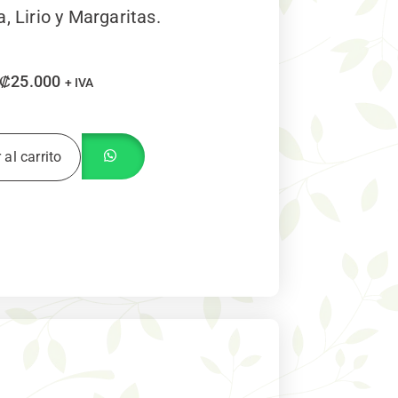
a, Lirio y Margaritas.
₡
25.000
+ IVA
 al carrito