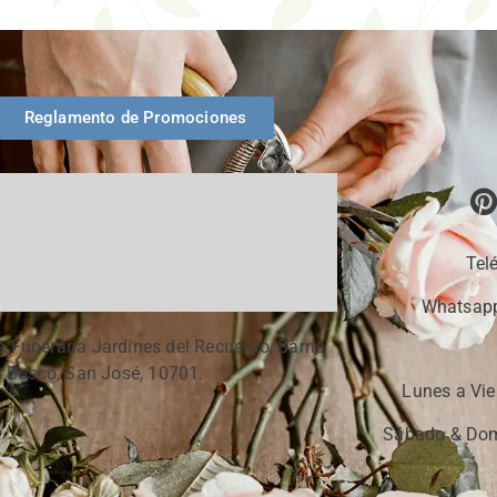
Reglamento de Promociones
Tel
Whatsapp
a Funeraria Jardines del Recuerdo, Barrio
 Bosco, San José, 10701.
Lunes a Vie
Sábado & Dom