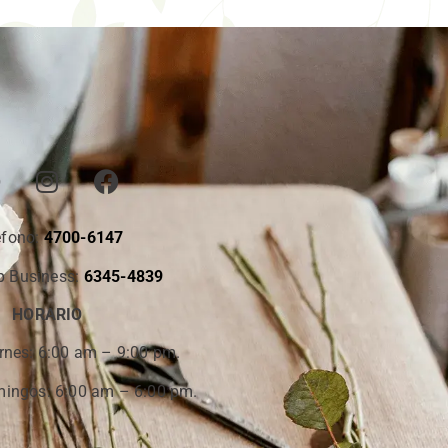
éfono:
4700-6147
 Business:
6345-4839
HORARIO
rnes:
6:00 am – 9:00 pm.
ingos: 6:00 am – 6:00 pm.