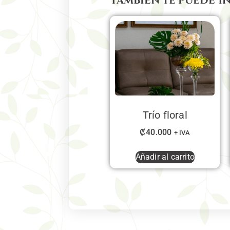
También te puede I
Trío floral
₡
40.000
+ IVA
Añadir al carrito