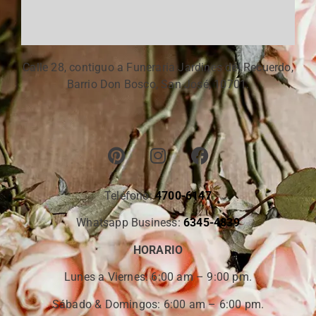
Calle 28, contiguo a Funeraria Jardines del Recuerdo,
Barrio Don Bosco, San José, 10701.
Teléfono:
4700-6147
Whatsapp Business:
6345-4839
HORARIO
Lunes a Viernes:
6:00 am – 9:00 pm.
Sábado & Domingos: 6:00 am – 6:00 pm.