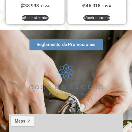
₡
38.938
₡
46.018
+ IVA
+ IVA
Añadir al carrito
Añadir al carrito
Reglamento de Promociones