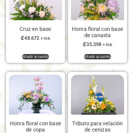
Cruz en base
Honra floral con base
de canasta
₡
48.672
+ IVA
₡
35.398
+ IVA
Añadir al carrito
Añadir al carrito
Honra floral con base
Tributo para velación
de copa
de cenizas