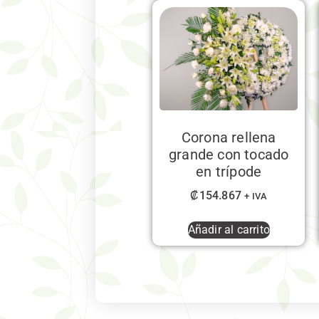
Corona rellena
grande con tocado
en trípode
₡
154.867
+ IVA
Añadir al carrito