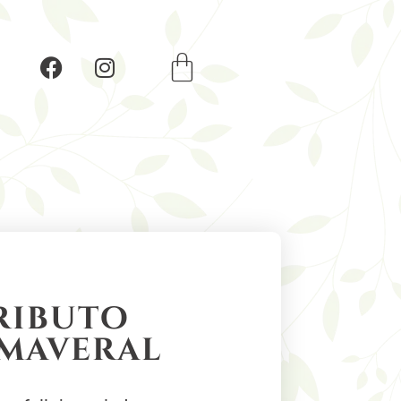
ributo
imaveral