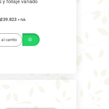
s y follaje variado
₡
39.823
+ IVA
 al carrito