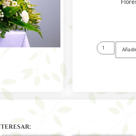
Flore
Añadir
nteresar: