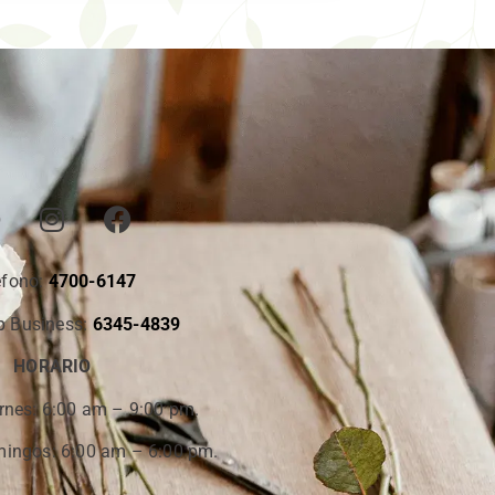
éfono:
4700-6147
 Business:
6345-4839
HORARIO
rnes:
6:00 am – 9:00 pm.
ingos: 6:00 am – 6:00 pm.