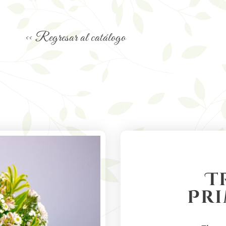
<< Regresar al catálogo
T
Pr