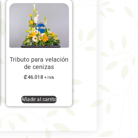
Tributo para velación
de cenizas
₡
46.018
+ IVA
Añadir al carrito