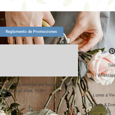
Reglamento de Promociones
Tel
Whatsapp
a Funeraria Jardines del Recuerdo, Barrio
 Bosco, San José, 10701.
Lunes a Vie
Sábado & Dom