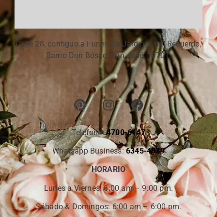
Calle 28, contiguo a Funeraria Jardines del Recuerdo,
Barrio Don Bosco, San José, 10701.
Teléfono:
4700-6147
Whatsapp Business:
6345-4839
HORARIO
Lunes a Viernes:
6:00 am – 9:00 pm.
Sábado & Domingos: 6:00 am – 6:00 pm.