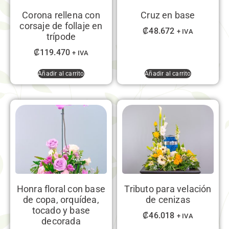
Corona rellena con
Cruz en base
corsaje de follaje en
₡
48.672
+ IVA
trípode
₡
119.470
+ IVA
Añadir al carrito
Añadir al carrito
Honra floral con base
Tributo para velación
de copa, orquídea,
de cenizas
tocado y base
₡
46.018
+ IVA
decorada